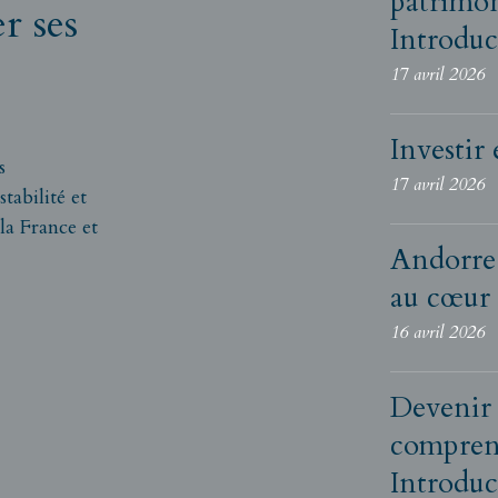
patrimon
r ses
Introduc
17 avril 2026
Investir
s
17 avril 2026
stabilité et
la France et
Andorre 
au cœur 
16 avril 2026
Devenir 
comprend
Introduc