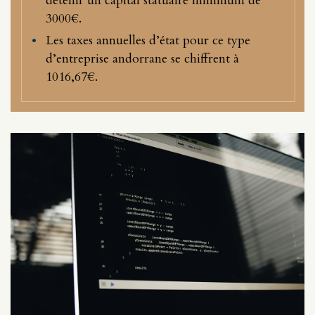
détenir un capital statuaire minimum de
3000€.
Les taxes annuelles d’état pour ce type
d’entreprise andorrane se chiffrent à
1016,67€.